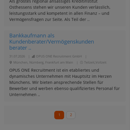
Als größtes regional ansässiges Kreditinstitut
Osthessens stehen wir unseren Kunden verlässlich,
leistungsstark und kompetent in allen Finanz – und
Vermögensfragen zur Seite. Als Teil der ..
Bankkaufmann als
Kundenberater/Vermögenskunden
berater ..
31.07.2026
|
OPUS ONE Recruitment GmbH
|
München, Nürnberg, Frankfurt am Main
|
Teilzeit,Vollzeit
OPUS ONE Recruitment ist ein etabliertes und
dynamisches Unternehmen mit Hauptsitz im Herzen
Münchens. Wir bieten ansprechende Stellen für
Bewerber und werben ebenso qualifiziertes Personal für
Unternehmen ..
1
2