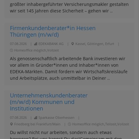
größter inhabergeführter Versicherungsmakler gestalten
wir seit 145 Jahren diese Sicherheit – gehen wir ..
Firmenkundenberater*in Hessen
Thüringen (m/w/d)
07.08.2026
|
EDEKABANK AG
|
Kassel, Göttingen, Erfurt
|
Homeoffice möglich,Vollzeit
Als genossenschaftlich arbeitende Bank investieren wir
vor allem in Gründer*innen und Inhaber*innen von
EDEKA-Märkten. Damit fördern wir Wirtschaftskreisläufe
und Arbeitsplätze, auch unmittelbar in Deiner ..
Unternehmenskundenberater
(m/w/d) Kommunen und
Institutionen
07.08.2026
|
Sparkasse Oberhessen
|
Friedberg bei Frankfurt/Main
|
Homeoffice möglich,Teilzeit,Vollzeit
Du willst nicht nur arbeiten, sondern auch etwas
bewegen? Bei uns kannst Du das!Gemeinsam mit den