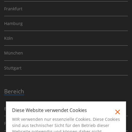
Frankfurt
Hamburg
Köln
München
Stuttgart
Bereich
Baufinanzierung
Diese Website verwendet Cookies
WIR verwenden nur essenzielle Cookies. Diese Cookies
Finanzen
sind aus technischer Sicht für den Betrieb dieser
Webseite notwendig und können daher nicht