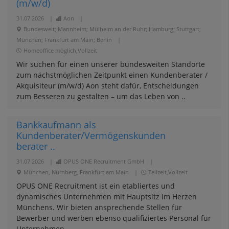
(m/w/d)
31.07.2026
|
Aon
|
Bundesweit; Mannheim; Mülheim an der Ruhr; Hamburg; Stuttgart;
München; Frankfurt am Main; Berlin
|
Homeoffice möglich,Vollzeit
Wir suchen für einen unserer bundesweiten Standorte
zum nächstmöglichen Zeitpunkt einen Kundenberater /
Akquisiteur (m/w/d) Aon steht dafür, Entscheidungen
zum Besseren zu gestalten – um das Leben von ..
Bankkaufmann als
Kundenberater/Vermögenskunden
berater ..
31.07.2026
|
OPUS ONE Recruitment GmbH
|
München, Nürnberg, Frankfurt am Main
|
Teilzeit,Vollzeit
OPUS ONE Recruitment ist ein etabliertes und
dynamisches Unternehmen mit Hauptsitz im Herzen
Münchens. Wir bieten ansprechende Stellen für
Bewerber und werben ebenso qualifiziertes Personal für
Unternehmen ..