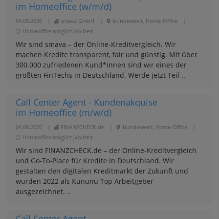
im Homeoffice (w/m/d)
04.08.2026
|
smava GmbH
|
bundesweit, Home-Office
|
Homeoffice möglich,Vollzeit
Wir sind smava – der Online-Kreditvergleich. Wir
machen Kredite transparent, fair und günstig. Mit über
300.000 zufriedenen Kund*innen sind wir eines der
größten FinTechs in Deutschland. Werde jetzt Teil ..
Call Center Agent - Kundenakquise
im Homeoffice (m/w/d)
04.08.2026
|
FINANZCHECK.de
|
bundesweit, Home-Office
|
Homeoffice möglich,Vollzeit
Wir sind FINANZCHECK.de – der Online-Kreditvergleich
und Go-To-Place für Kredite in Deutschland. Wir
gestalten den digitalen Kreditmarkt der Zukunft und
wurden 2022 als Kununu Top Arbeitgeber
ausgezeichnet. ..
Call Center Agent -