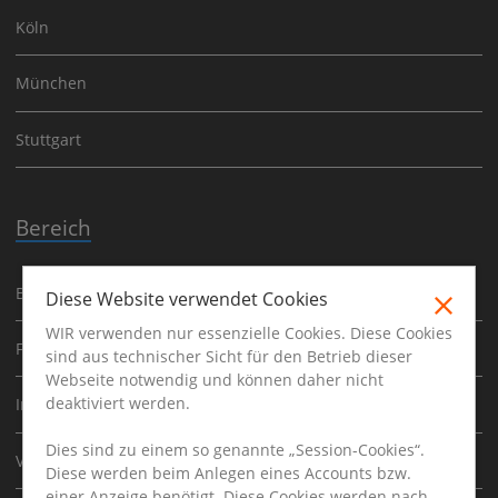
Köln
München
Stuttgart
Bereich
Baufinanzierung
Diese Website verwendet Cookies
WIR verwenden nur essenzielle Cookies. Diese Cookies
Finanzen
sind aus technischer Sicht für den Betrieb dieser
Webseite notwendig und können daher nicht
deaktiviert werden.
Immobilien
Dies sind zu einem so genannte „Session-Cookies“.
Versicherung
Diese werden beim Anlegen eines Accounts bzw.
einer Anzeige benötigt. Diese Cookies werden nach