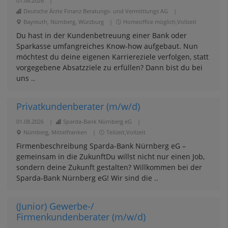
01.08.2026
|
Deutsche Ärzte Finanz Beratungs- und Vermittlungs AG
|
Bayreuth, Nürnberg, Würzburg
|
Homeoffice möglich,Vollzeit
Du hast in der Kundenbetreuung einer Bank oder
Sparkasse umfangreiches Know-how aufgebaut. Nun
möchtest du deine eigenen Karriereziele verfolgen, statt
vorgegebene Absatzziele zu erfüllen? Dann bist du bei
uns ..
Privatkundenberater (m/w/d)
01.08.2026
|
Sparda-Bank Nürnberg eG
|
Nürnberg, Mittelfranken
|
Teilzeit,Vollzeit
Firmenbeschreibung Sparda-Bank Nürnberg eG –
gemeinsam in die ZukunftDu willst nicht nur einen Job,
sondern deine Zukunft gestalten? Willkommen bei der
Sparda-Bank Nürnberg eG! Wir sind die ..
(Junior) Gewerbe-/
Firmenkundenberater (m/w/d)