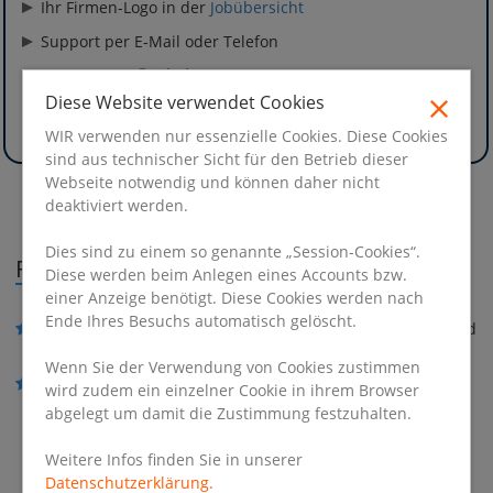
Ihr Firmen-Logo in der
Jobübersicht
Support per E-Mail oder Telefon
Sie möchten
flexibel
sein und ihre Anzeige jederzeit
bearbeiten können ? Dann stellen Sie ihre Anzeige
Diese Website verwendet Cookies
mittels unseres Anzeigenformulars online
WIR verwenden nur essenzielle Cookies. Diese Cookies
sind aus technischer Sicht für den Betrieb dieser
Webseite notwendig und können daher nicht
deaktiviert werden.
Dies sind zu einem so genannte „Session-Cookies“.
Flexible Anzeigenschaltung
Diese werden beim Anlegen eines Accounts bzw.
einer Anzeige benötigt. Diese Cookies werden nach
Ende Ihres Besuchs automatisch gelöscht.
Ihre Jobanzeige
bei uns
inkl. aller relevanten Inserats- und
Kontaktinformationen (
Beispiel
)
Wenn Sie der Verwendung von Cookies zustimmen
Ihre Jobanzeige
bei Ihnen
- Jobangebot auf ihrer
wird zudem ein einzelner Cookie in ihrem Browser
Internetpräsenz. Direkte Verlinkung aus der
Jobübersicht
abgelegt um damit die Zustimmung festzuhalten.
auf das Jobangebot auf Ihrer Firmenwebseite.
Weitere Infos finden Sie in unserer
Datenschutzerklärung.