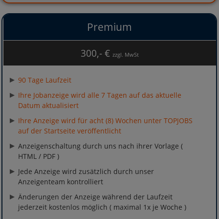
Premium
300,- €
zzgl. MwSt
90 Tage Laufzeit
Ihre Jobanzeige wird alle 7 Tagen auf das aktuelle
Datum aktualisiert
Ihre Anzeige wird für acht (8) Wochen unter TOPJOBS
auf der Startseite veröffentlicht
Anzeigenschaltung durch uns nach ihrer Vorlage (
HTML / PDF )
Jede Anzeige wird zusätzlich durch unser
Anzeigenteam kontrolliert
Änderungen der Anzeige während der Laufzeit
jederzeit kostenlos möglich ( maximal 1x je Woche )